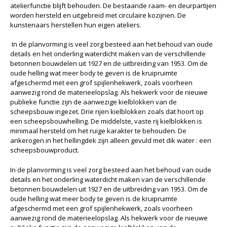
atelierfunctie blijft behouden. De bestaande raam- en deurpartijen
worden hersteld en uitgebreid met circulaire kozijnen. De
kunstenaars herstellen hun eigen ateliers.
In de planvorming is veel zorg besteed aan het behoud van oude
details en het onderling waterdicht maken van de verschillende
betonnen bouwdelen uit 1927 en de uitbreiding van 1953. Om de
oude helling wat meer body te geven is de kruipruimte
afgeschermd met een grof spijlenhekwerk, zoals voorheen
aanwezig rond de materieelopslag. Als hekwerk voor de nieuwe
publieke functie zijn de aanwezige kielblokken van de
scheepsbouw ingezet. Drie rijen kielblokken zoals dat hoort op
een scheepsbouwhelling. De middelste, vaste rij kielblokken is
minimaal hersteld om het ruige karakter te behouden. De
ankerogen in het hellingdek zijn alleen gevuld met dik water : een
scheepsbouwproduct.
In de planvorming is veel zorg besteed aan het behoud van oude
details en het onderling waterdicht maken van de verschillende
betonnen bouwdelen uit 1927 en de uitbreiding van 1953. Om de
oude helling wat meer body te geven is de kruipruimte
afgeschermd met een grof spijlenhekwerk, zoals voorheen
aanwezig rond de materieelopslag. Als hekwerk voor de nieuwe