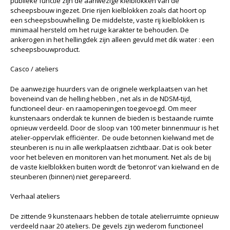
publieke functie zijn de aanwezige kielblokken van de
scheepsbouw ingezet. Drie rijen kielblokken zoals dat hoort op
een scheepsbouwhelling. De middelste, vaste rij kielblokken is
minimaal hersteld om het ruige karakter te behouden. De
ankerogen in het hellingdek zijn alleen gevuld met dik water : een
scheepsbouwproduct.
Casco / ateliers
De aanwezige huurders van de originele werkplaatsen van het
boveneind van de helling hebben , net als in de NDSM-tijd,
functioneel deur- en raamopeningen toegevoegd. Om meer
kunstenaars onderdak te kunnen de bieden is bestaande ruimte
opnieuw verdeeld. Door de sloop van 100 meter binnenmuur is het
atelier-oppervlak efficiënter. De oude betonnen kielwand met de
steunberen is nu in alle werkplaatsen zichtbaar. Dat is ook beter
voor het beleven en monitoren van het monument. Net als de bij
de vaste kielblokken buiten wordt de ‘betonrot’ van kielwand en de
steunberen (binnen) niet gerepareerd.
Verhaal ateliers
De zittende 9 kunstenaars hebben de totale atelierruimte opnieuw
verdeeld naar 20 ateliers. De gevels zijn wederom functioneel